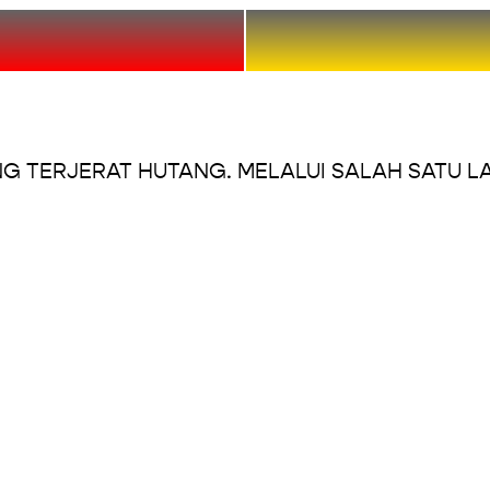
G TERJERAT HUTANG. MELALUI SALAH SATU L