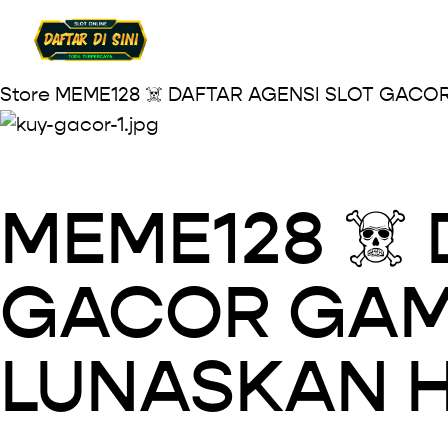
Store
MEME128 ☠️ DAFTAR AGENSI SLOT GAC
MEME128 ☠️
GACOR GAM
LUNASKAN 