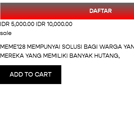
DAFTAR
S
IDR 5,000.00
O
IDR 10,000.00
a
sale
r
l
i
MEME128 MEMPUNYAI SOLUSI BAGI WARGA YAN
e
g
MEREKA YANG MEMILIKI BANYAK HUTANG,
P
i
r
n
ADD TO CART
i
a
c
l
e
P
:
r
i
c
e