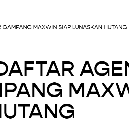
OR GAMPANG MAXWIN SIAP LUNASKAN HUTANG
 DAFTAR AGE
PANG MAXWI
HUTANG